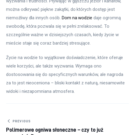
wyzwania i trudności. Pływając w gąszczu jezior i kanałów, 
można odkrywać piękne zakątki, do których dostęp jest 
niemożliwy dla innych osób. 
Dom na wodzie
 daje ogromną 
swobodę, która pozwala się w pełni zrelaksować. To 
szczególnie ważne w dzisiejszych czasach, kiedy życie w 
mieście staje się coraz bardziej stresujące.
Życie na wodzie to wyjątkowe doświadczenie, które oferuje 
wiele korzyści, ale także wyzwania. Wymaga ono 
dostosowania się do specyficznych warunków, ale nagroda 
za to jest nieoceniona – bliski kontakt z naturą, niesamowite 
widoki i niezapomniana atmosfera.
Nawigacja
PREVIOUS
Polimerowe ogniwa słoneczne – czy to już
wpisu