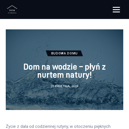
Bloggers Unite
Remont
Materiały budowlane
BUDOWA DOMU
Dom na wodzie – płyń z
Meble
nurtem natury!
Ściany
25 KWIETNIA, 2024
Budowa
Oświetlenie
Remont
Życie z dala od codziennej rutyny, w otoczeniu pięknych 