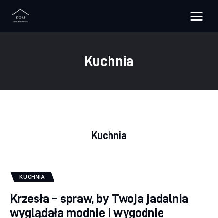
Bloggers Unite
Kuchnia
Remont
Materiały budowlane
Meble
Kuchnia
Ściany
Budowa
KUCHNIA
Oświetlenie
Krzesła – spraw, by Twoja jadalnia
wyglądała modnie i wygodnie
Remont