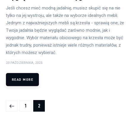
Jeśli chcesz mieć modną jadalnię, musisz skupić się na nie
Meble
tylko na jej wystroju, ale także na wyborze idealnych mebli.
Jednym z najważniejszych mebli są krzesła - sprawią one, że
Więcej
Twoja jadalnia będzie wyglądać zarówno modnie, jak i
wygodnie. Wybór materiału obiciowego na krzesła może być
jednak trudny, ponieważ istnieje wiele różnych materiałów, z
których możesz wybierać.
23 PAŹDZIERNIKA, 2023
READ MORE
Stronicowanie
PAGE
1
PAGE
2
wpisów