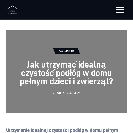
Bloggers Unite
Remont
KUCHNIA
Materiały budowlane
Jak utrzymać idealną
Meble
czystość podłóg w domu
pełnym dzieci i zwierząt?
Ściany
23 SIERPNIA, 2025
Budowa
Oświetlenie
Remont
Utrzymanie idealnej czystości podłóg w domu pełnym 