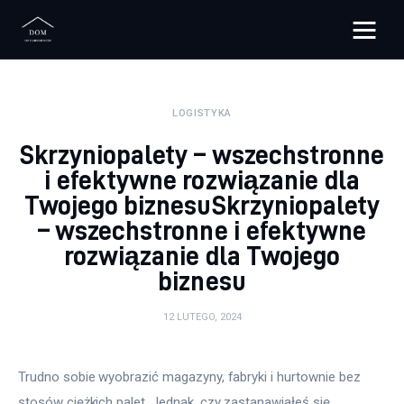
Bloggers Unite
LOGISTYKA
Remont
Skrzyniopalety – wszechstronne
Materiały budowlane
i efektywne rozwiązanie dla
Twojego biznesuSkrzyniopalety
Meble
– wszechstronne i efektywne
rozwiązanie dla Twojego
Ściany
biznesu
Budowa
12 LUTEGO, 2024
Oświetlenie
Trudno sobie wyobrazić magazyny, fabryki i hurtownie bez 
Remont
stosów ciężkich palet. Jednak, czy zastanawiałeś się 