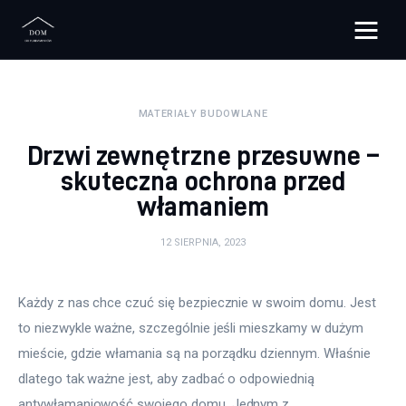
Bloggers Unite
MATERIAŁY BUDOWLANE
Remont
Drzwi zewnętrzne przesuwne –
Materiały budowlane
skuteczna ochrona przed
włamaniem
Meble
12 SIERPNIA, 2023
Ściany
Każdy z nas chce czuć się bezpiecznie w swoim domu. Jest 
Budowa
to niezwykle ważne, szczególnie jeśli mieszkamy w dużym 
Oświetlenie
mieście, gdzie włamania są na porządku dziennym. Właśnie 
dlatego tak ważne jest, aby zadbać o odpowiednią 
Remont
antywłamaniowość swojego domu. Jednym z 