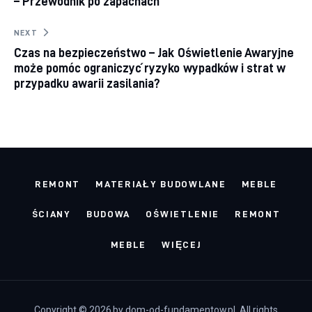
– Przewodnik po zapachach
NEXT
Czas na bezpieczeństwo – Jak Oświetlenie Awaryjne
może pomóc ograniczyć ryzyko wypadków i strat w
przypadku awarii zasilania?
REMONT
MATERIAŁY BUDOWLANE
MEBLE
ŚCIANY
BUDOWA
OŚWIETLENIE
REMONT
MEBLE
WIĘCEJ
Copyright © 2026 by dom-od-fundamentow.pl. All rights