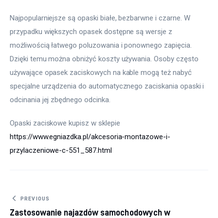
Najpopularniejsze są opaski białe, bezbarwne i czarne. W 
przypadku większych opasek dostępne są wersje z 
możliwością łatwego poluzowania i ponownego zapięcia. 
Dzięki temu można obniżyć koszty używania. Osoby często 
używające opasek zaciskowych na kable mogą też nabyć 
specjalne urządzenia do automatycznego zaciskania opaski i 
odcinania jej zbędnego odcinka.
Opaski zaciskowe kupisz w sklepie 
https://www.egniazdka.pl/akcesoria-montazowe-i-
przylaczeniowe-c-551_587.html
Nawigacja
PREVIOUS
Zastosowanie najazdów samochodowych w
wpisu