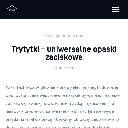
Bloggers Unite
MATERIAŁY BUDOWLANE
Remont
Trytytki – uniwersalne opaski
Materiały budowlane
zaciskowe
Meble
18 LIPCA, 2017
Ściany
Wielu fachowców, głównie z branży elektrycznej, budowlanej 
oraz wykończeniowej, zapewne nazwałoby wynalazcę opaski 
Budowa
zaciskowej, zwanej powszechnie trytytką – geniuszem. Ta 
Oświetlenie
niezwykle prosta w budowie rzecz jest przy tym niezwykle 
przydatna i ułatwia pracę. Używamy ich wszędzie, zarówno w 
Remont
domu, jak i w pracy. Dziś są one powszechnie dostępne, 