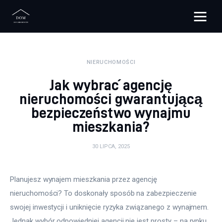
Bloggers Unite
NIERUCHOMOŚCI
Remont
Jak wybrać agencję
Materiały budowlane
nieruchomości gwarantującą
bezpieczeństwo wynajmu
Meble
mieszkania?
Ściany
30 LIPCA, 2025
Budowa
Planujesz wynajem mieszkania przez agencję 
Oświetlenie
nieruchomości? To doskonały sposób na zabezpieczenie 
swojej inwestycji i uniknięcie ryzyka związanego z wynajmem. 
Remont
Jednak wybór odpowiedniej agencji nie jest prosty – na rynku 