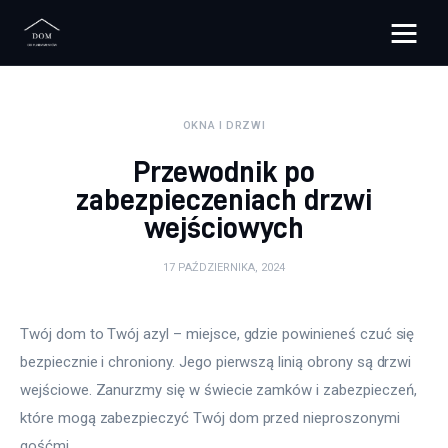
Bloggers Unite
OKNA I DRZWI
Remont
Przewodnik po
Materiały budowlane
zabezpieczeniach drzwi
wejściowych
Meble
17 PAŹDZIERNIKA, 2024
Ściany
Twój dom to Twój azyl – miejsce, gdzie powinieneś czuć się 
Budowa
bezpiecznie i chroniony. Jego pierwszą linią obrony są drzwi 
Oświetlenie
wejściowe. Zanurzmy się w świecie zamków i zabezpieczeń, 
które mogą zabezpieczyć Twój dom przed nieproszonymi 
Remont
gośćmi.