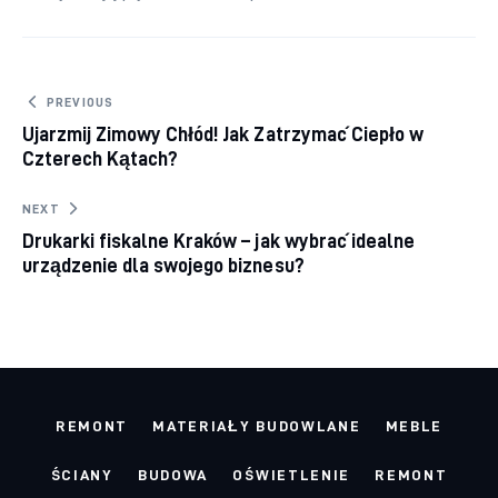
Nawigacja
PREVIOUS
Ujarzmij Zimowy Chłód! Jak Zatrzymać Ciepło w
wpisu
Czterech Kątach?
NEXT
Drukarki fiskalne Kraków – jak wybrać idealne
urządzenie dla swojego biznesu?
REMONT
MATERIAŁY BUDOWLANE
MEBLE
ŚCIANY
BUDOWA
OŚWIETLENIE
REMONT