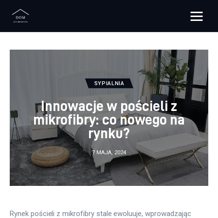
Bloggers Unite
Remont
SYPIALNIA
Materiały budowlane
Innowacje w pościeli z
Meble
mikrofibry: co nowego na
rynku?
Ściany
7 MAJA, 2024
Budowa
Oświetlenie
Remont
Rynek pościeli z mikrofibry stale ewoluuje, wprowadzając 