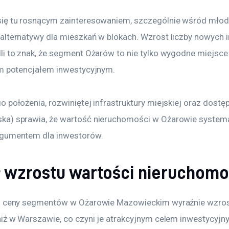
ię tu rosnącym zainteresowaniem, szczególnie wśród młody
lternatywy dla mieszkań w blokach. Wzrost liczby nowych in
i to znak, że segment Ożarów to nie tylko wygodne miejsce do
ym potencjałem inwestycyjnym.
 położenia, rozwiniętej infrastruktury miejskiej oraz dostępu
a) sprawia, że wartość nieruchomości w Ożarowie systema
rgumentem dla inwestorów.
ł wzrostu wartości nieruchomo
h ceny segmentów w Ożarowie Mazowieckim wyraźnie wzrosły
niż w Warszawie, co czyni je atrakcyjnym celem inwestycyjn