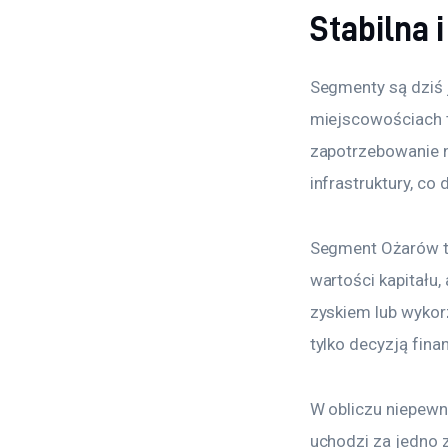
Stabilna 
Segmenty są dziś 
miejscowościach t
zapotrzebowanie 
infrastruktury, co
Segment Ożarów to
wartości kapitału
zyskiem lub wykorz
tylko decyzją fina
W obliczu niepewno
uchodzi za jedno 