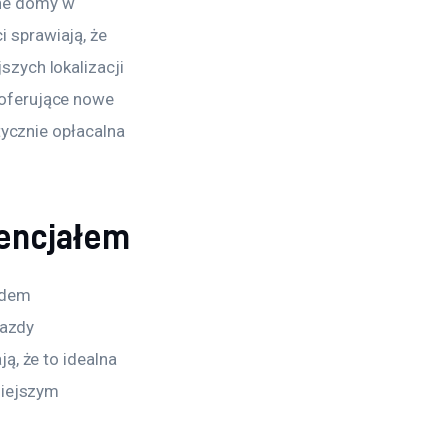
ne domy w 
 sprawiają, że 
zych lokalizacji 
oferujące nowe 
tycznie opłacalna 
tencjałem
ędem 
jazdy 
ą, że to idealna 
niejszym 