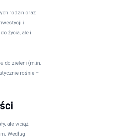
ch rodzin oraz 
westycji i 
 życia, ale i 
 do zieleni (m.in. 
tycznie rośnie – 
ści
, ale wciąż 
ym. Według 