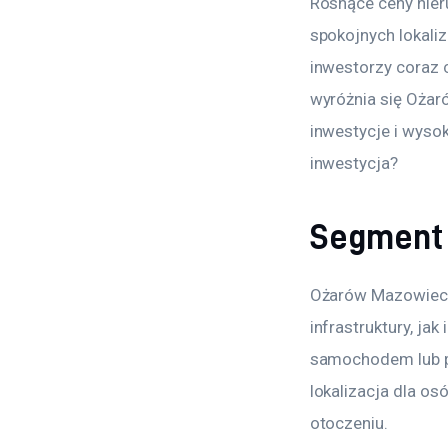
Rosnące ceny nier
spokojnych lokali
inwestorzy coraz 
wyróżnia się Ożar
inwestycje i wysok
inwestycja?
Segment 
Ożarów Mazowiecki
infrastruktury, ja
samochodem lub poc
lokalizacja dla os
otoczeniu.