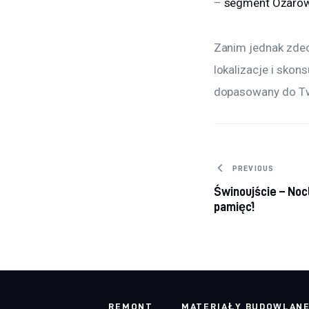
– 
segment Ożaró
Zanim jednak zdec
lokalizacje i skon
dopasowany do Tw
Nawigacj
PREVIOUS
Świnoujście – Noc
wpisu
pamięć!
REMONT
MATERIAŁY BUDOWLAN