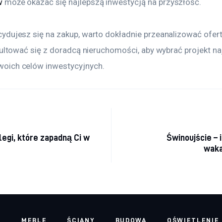
w
 może okazać się najlepszą inwestycją na przyszłość.
ydujesz się na zakup, warto dokładnie przeanalizować ofer
sultować się z doradcą nieruchomości, aby wybrać projekt naj
oich celów inwestycyjnych.
a
legi, które zapadną Ci w
Świnoujście – 
waka
E
MEBLE
ŚCIANY
BUDOWA
OŚWIETLENIE