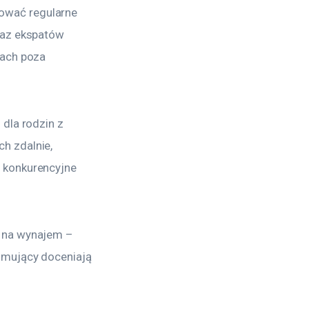
ować regularne 
raz ekspatów 
ach poza 
dla rodzin z 
h zdalnie, 
 konkurencyjne 
 na wynajem – 
jmujący doceniają 