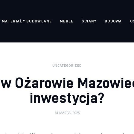
Bloggers Unite
MATERIAŁY BUDOWLANE
MEBLE
ŚCIANY
BUDOWA
O
UNCATEGORIZED
 w Ożarowie Mazowiec
inwestycja?
31 MARCA, 2025