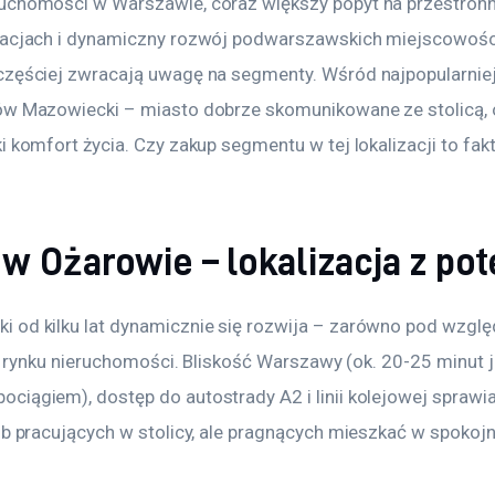
uchomości w Warszawie, coraz większy popyt na przestron
zacjach i dynamiczny rozwój podwarszawskich miejscowości
częściej zwracają uwagę na segmenty. Wśród najpopularniejs
ów Mazowiecki – miasto dobrze skomunikowane ze stolicą, 
i komfort życia. Czy zakup segmentu w tej lokalizacji to fak
w Ożarowie – lokalizacja z po
 od kilku lat dynamicznie się rozwija – zarówno pod wzgl
k i rynku nieruchomości. Bliskość Warszawy (ok. 20-25 minut 
iągiem), dostęp do autostrady A2 i linii kolejowej sprawiaj
ób pracujących w stolicy, ale pragnących mieszkać w spokoj