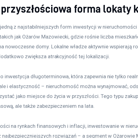
i przyszłościowa forma lokaty k
jedną z najstabilniejszych form inwestycji w nieruchomości
akich jak Ożarów Mazowiecki, gdzie rośnie liczba mieszkańc
na nowoczesne domy. Lokalne władze aktywnie wspierają ro
 dodatkowo zwiększa atrakcyjność tej lokalizacji.
 inwestycja długoterminowa, która zapewnia nie tylko realn
, ale i elastyczność – nieruchomość można wynajmować, od
ystać jako miejsce do życia w przyszłości. Tego typu zakup 
nsową, ale także zabezpieczeniem na lata.
ści na rynkach finansowych i inflacji, inwestowanie w nier
z najbezpieczniejszych rozwiązań – a segment w Ożarowie