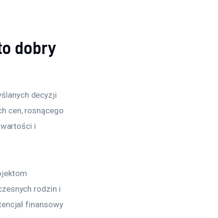
to dobry
ślanych decyzji 
ch cen, rosnącego 
wartości i 
ojektom 
zesnych rodzin i 
tencjał finansowy 