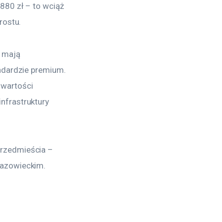
80 zł – to wciąż 
rostu.
 mają 
ndardzie premium. 
wartości 
nfrastruktury 
rzedmieścia – 
Mazowieckim.