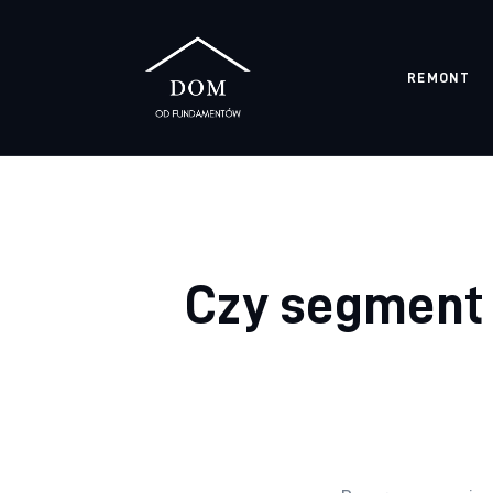
Remont
REMONT
Materiały budowlane
Meble
Ściany
Budowa
Czy segment
Oświetlenie
Remont
Meble
Więcej