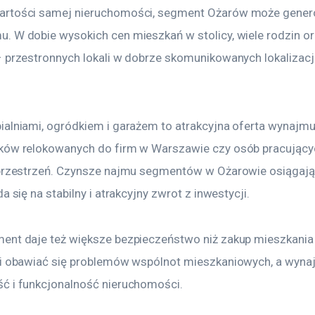
artości samej nieruchomości, segment Ożarów może gener
. W dobie wysokich cen mieszkań w stolicy, wiele rodzin o
– przestronnych lokali w dobrze skomunikowanych lokalizacj
alniami, ogródkiem i garażem to atrakcyjna oferta wynajmu 
ków relokowanych do firm w Warszawie czy osób pracującyc
 przestrzeń. Czynsze najmu segmentów w Ożarowie osiągają
a się na stabilny i atrakcyjny zwrot z inwestycji.
ent daje też większe bezpieczeństwo niż zakup mieszkania
si obawiać się problemów wspólnot mieszkaniowych, a wyna
ć i funkcjonalność nieruchomości.