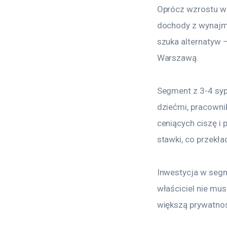
Oprócz wzrostu w
dochody z wynajmu
szuka alternatyw 
Warszawą.
Segment z 3-4 sypi
dziećmi, pracowni
ceniących ciszę i
stawki, co przekład
Inwestycja w segm
właściciel nie mu
większą prywatnoś