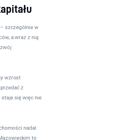
apitału
 – szczególnie w 
ów, a wraz z nią 
zwój 
y wzrost 
sprzedać z 
staje się więc nie 
uchomości nadal 
 Mazowieckim to 