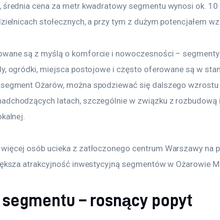
, średnia cena za metr kwadratowy segmentu wynosi ok. 10 8
dzielnicach stołecznych, a przy tym z dużym potencjałem wz
owane są z myślą o komforcie i nowoczesności – segmenty
dy, ogródki, miejsca postojowe i często oferowane są w sta
 segment Ożarów, można spodziewać się dalszego wzrostu 
adchodzących latach, szczególnie w związku z rozbudową i
okalnej.
więcej osób ucieka z zatłoczonego centrum Warszawy na p
większa atrakcyjność inwestycyjną segmentów w Ożarowie 
segmentu – rosnący popyt