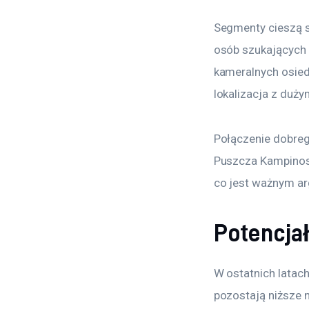
Segmenty cieszą s
osób szukających a
kameralnych osiedl
lokalizacja z duż
Połączenie dobrego
Puszcza Kampinosk
co jest ważnym a
Potencja
W ostatnich latac
pozostają niższe 