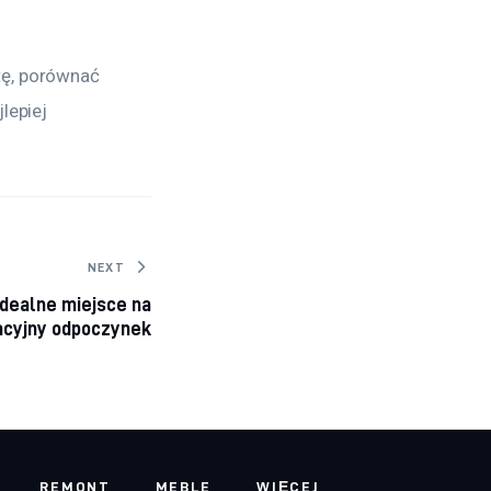
tę, porównać 
lepiej 
NEXT
idealne miejsce na
cyjny odpoczynek
REMONT
MEBLE
WIĘCEJ