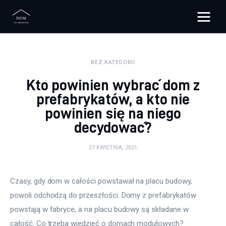
Bloggers Unite
BEZ KATEGORII
Remont
Kto powinien wybrać dom z
Materiały budowlane
prefabrykatów, a kto nie
powinien się na niego
Meble
decydować?
Ściany
27 KWIETNIA, 2021
Budowa
Czasy, gdy dom w całości powstawał na placu budowy, 
Oświetlenie
powoli odchodzą do przeszłości. Domy z prefabrykatów 
powstają w fabryce, a na placu budowy są składane w 
Remont
całość. Co trzeba wiedzieć o domach modułowych?