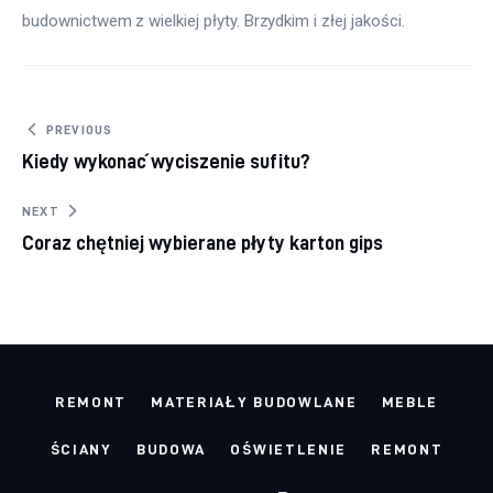
budownictwem z wielkiej płyty. Brzydkim i złej jakości.
Nawigacja
PREVIOUS
Kiedy wykonać wyciszenie sufitu?
wpisu
NEXT
Coraz chętniej wybierane płyty karton gips
REMONT
MATERIAŁY BUDOWLANE
MEBLE
ŚCIANY
BUDOWA
OŚWIETLENIE
REMONT