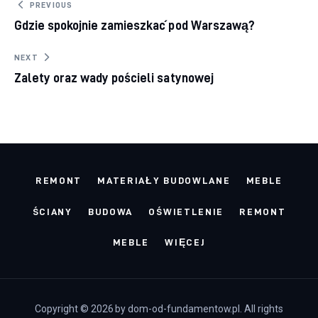
Nawigacja
PREVIOUS
Gdzie spokojnie zamieszkać pod Warszawą?
wpisu
NEXT
Zalety oraz wady pościeli satynowej
REMONT
MATERIAŁY BUDOWLANE
MEBLE
ŚCIANY
BUDOWA
OŚWIETLENIE
REMONT
MEBLE
WIĘCEJ
Copyright © 2026 by dom-od-fundamentow.pl. All rights