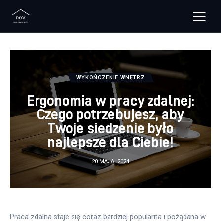
Bloggers Unite
Remont
WYKOŃCZENIE WNĘTRZ
Materiały budowlane
Ergonomia w pracy zdalnej:
Czego potrzebujesz, aby
Meble
Twoje siedzenie było
najlepsze dla Ciebie!
Ściany
20 MAJA, 2024
Budowa
Oświetlenie
Remont
Praca zdalna staje się coraz bardziej popularna i pożądana w 