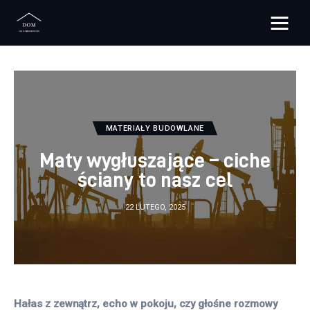
Bloggers Unite
Remont
Materiały budowlane
MATERIAŁY BUDOWLANE
Maty wygłuszające – ciche
Meble
ściany to nasz cel
Ściany
22 LUTEGO, 2025
Budowa
Oświetlenie
Remont
Hałas z zewnątrz, echo w pokoju, czy głośne rozmowy 