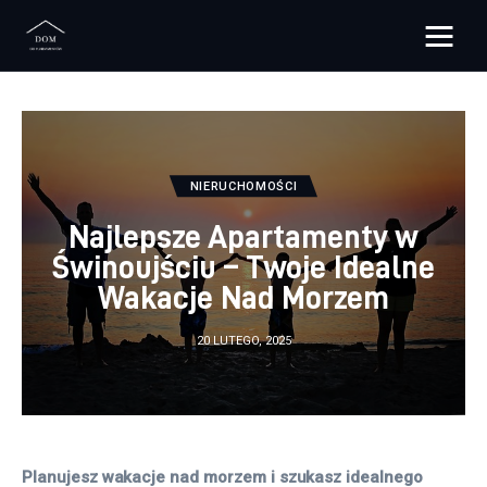
Bloggers Unite
Remont
NIERUCHOMOŚCI
Materiały budowlane
Najlepsze Apartamenty w
Meble
Świnoujściu – Twoje Idealne
Wakacje Nad Morzem
Ściany
20 LUTEGO, 2025
Budowa
Oświetlenie
Remont
Planujesz wakacje nad morzem i szukasz idealnego 