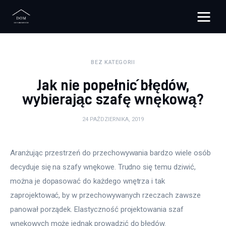
Bloggers Unite
BEZ KATEGORII
Remont
Jak nie popełnić błędów,
Materiały budowlane
wybierając szafę wnękową?
Meble
24 PAŹDZIERNIKA, 2019
Ściany
Aranżując przestrzeń do przechowywania bardzo wiele osób 
decyduje się na szafy wnękowe. Trudno się temu dziwić, 
Budowa
można je dopasować do każdego wnętrza i tak 
Oświetlenie
zaprojektować, by w przechowywanych rzeczach zawsze 
panował porządek. Elastyczność projektowania szaf 
Remont
wnękowych może jednak prowadzić do błędów. 