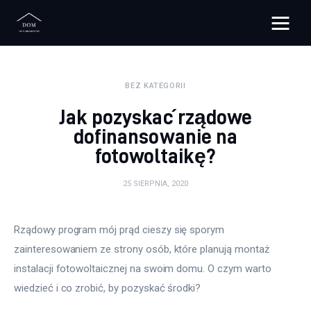
Bloggers Unite
BEZ KATEGORII
Remont
Jak pozyskać rządowe
Materiały budowlane
dofinansowanie na
fotowoltaikę?
Meble
25 SIERPNIA, 2020
Ściany
Rządowy program mój prąd cieszy się sporym 
Budowa
zainteresowaniem ze strony osób, które planują montaż 
Oświetlenie
instalacji fotowoltaicznej na swoim domu. O czym warto 
wiedzieć i co zrobić, by pozyskać środki?
Remont