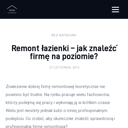
Bloggers Unite
BEZ KATEGORII
Remont
Remont łazienki – jak znaleźć
Materiały budowlane
firmę na poziomie?
Meble
27 LISTOPADA, 2019
Ściany
Znalezienie dobrej firmy remontowej teoretycznie nie 
powinno być trudne. Na rynku pracuje wielu fachowców, 
Budowa
którzy podejmą się pracy i wykonają ją w krótkim czasie. 
Oświetlenie
Wielu jest niestety jednak ludzi o mniej profesjonalnym 
podejściu. Co zrobić, aby skutecznie znaleźć sprawdzoną i 
Remont
profesjonalną firmę remontową?