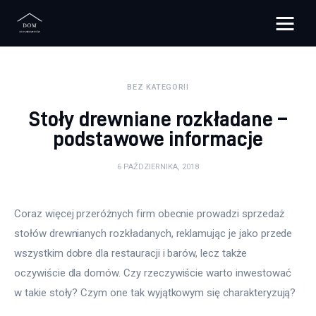
Bloggers Unite
BEZ KATEGORII
Remont
Stoły drewniane rozkładane –
Materiały budowlane
podstawowe informacje
Meble
6 PAŹDZIERNIKA, 2018
Ściany
Coraz więcej przeróżnych firm obecnie prowadzi sprzedaż 
stołów drewnianych rozkładanych, reklamując je jako przede 
Budowa
wszystkim dobre dla restauracji i barów, lecz także 
Oświetlenie
oczywiście dla domów. Czy rzeczywiście warto inwestować 
w takie stoły? Czym one tak wyjątkowym się charakteryzują?
Remont