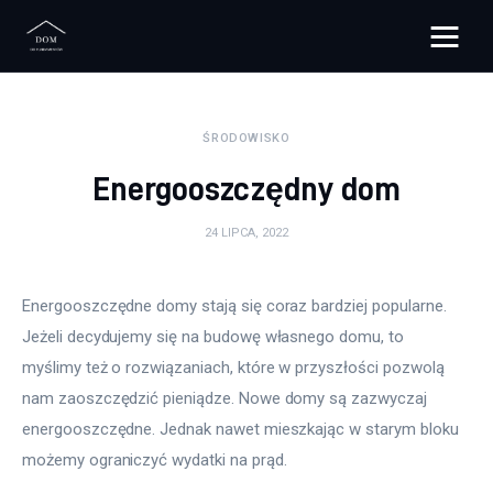
Bloggers Unite
ŚRODOWISKO
Remont
Energooszczędny dom
Materiały budowlane
24 LIPCA, 2022
Meble
Energooszczędne domy stają się coraz bardziej popularne. 
Ściany
Jeżeli decydujemy się na budowę własnego domu, to 
myślimy też o rozwiązaniach, które w przyszłości pozwolą 
Budowa
nam zaoszczędzić pieniądze. Nowe domy są zazwyczaj 
Oświetlenie
energooszczędne. Jednak nawet mieszkając w starym bloku 
możemy ograniczyć wydatki na prąd.
Remont