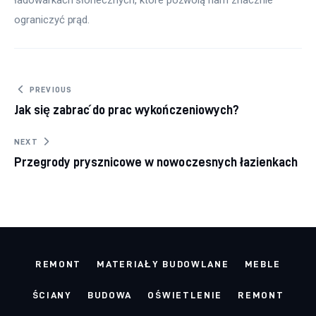
ładowarkach słonecznych, które pozwolą nam znacznie 
ograniczyć prąd.
Nawigacja
PREVIOUS
Jak się zabrać do prac wykończeniowych?
wpisu
NEXT
Przegrody prysznicowe w nowoczesnych łazienkach
REMONT
MATERIAŁY BUDOWLANE
MEBLE
ŚCIANY
BUDOWA
OŚWIETLENIE
REMONT