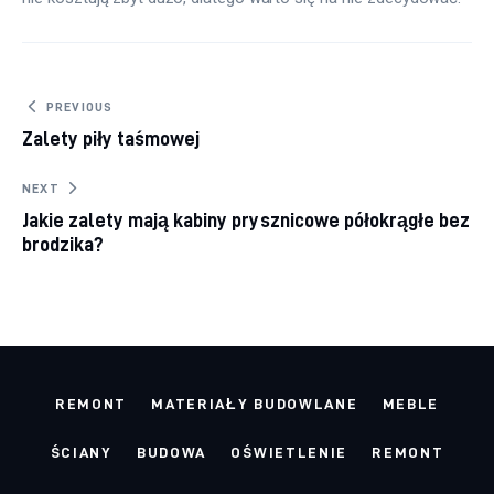
Nawigacja
PREVIOUS
Zalety piły taśmowej
wpisu
NEXT
Jakie zalety mają kabiny prysznicowe półokrągłe bez
brodzika?
REMONT
MATERIAŁY BUDOWLANE
MEBLE
ŚCIANY
BUDOWA
OŚWIETLENIE
REMONT