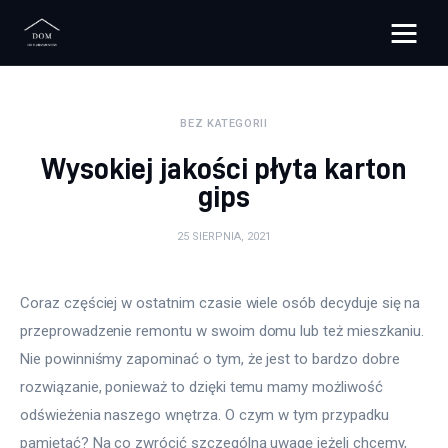
Bloggers Unite
BEZ KATEGORII
Remont
Wysokiej jakości płyta karton
Materiały budowlane
gips
Meble
25 SIERPNIA, 2021
Ściany
Coraz częściej w ostatnim czasie wiele osób decyduje się na 
przeprowadzenie remontu w swoim domu lub też mieszkaniu. 
Budowa
Nie powinniśmy zapominać o tym, że jest to bardzo dobre 
Oświetlenie
rozwiązanie, ponieważ to dzięki temu mamy możliwość 
odświeżenia naszego wnętrza. O czym w tym przypadku 
Remont
pamiętać? Na co zwrócić szczególną uwagę jeżeli chcemy, 